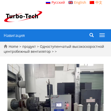
Русский
English
中文
Навигация
Toggl
navig
Home
>
продукт
>
Одноступенчатый высокоскоростной
центробежный вентилятор
> >