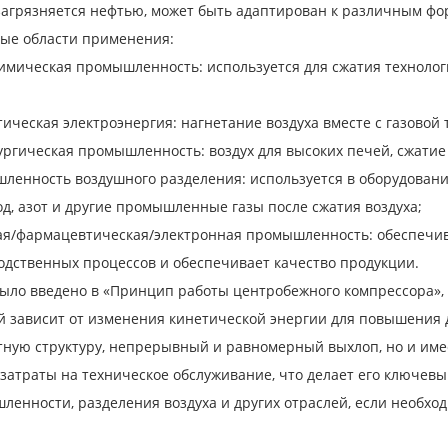
 загрязняется нефтью, может быть адаптирован к различным фо
ые области применения:
мическая промышленность: используется для сжатия технологи
ическая электроэнергия: нагнетание воздуха вместе с газовой т
ргическая промышленность: воздух для высоких печей, сжатие к
ленность воздушного разделения: используется в оборудовани
д, азот и другие промышленные газы после сжатия воздуха;
я/фармацевтическая/электронная промышленность: обеспечива
одственных процессов и обеспечивает качество продукции.
ыло введено в «Принцип работы центробежного компрессора», 
 зависит от изменения кинетической энергии для повышения д
тную структуру, непрерывный и равномерный выхлоп, но и име
 затраты на техническое обслуживание, что делает его ключев
енности, разделения воздуха и других отраслей, если необход