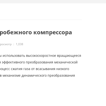
тробежного компрессора
росмотр ：
1,038
бы использовать высокоскоростное вращающееся
ля эффективного преобразования механической
оцесс сжатия газа от всасывания низкого
я в механизме динамического преобразования