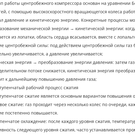
п работы центробежного компрессора основан на уравнении Б
ей, с помощью высокоскоростного вращающегося колеса работа
л давление и кинетическую энергию. Конкретные процессы мо
зование механической энергии → кинетической энергии: когда
ется из лопатки, область сердца всасывается, вместе с лопа
е центробежной силы: под действием центробежной силы газ б
льно увеличивается, а давление увеличивается;
еская энергия → преобразование энергии давления: затем газ в
елительном потоке снижается, кинетическая энергия преобразу
ит к дальнейшему повышению давления газа;
тупенчатый рабочий процесс сжатия
тупенчатое сжатие является основным вариантом повышения о
ое сжатие: газ проходит через несколько колес по очереди, каж
ие постепенно повышается.
енчатое охлаждение: после каждого уровня сжатия, температу
вность следующего уровня сжатия, часто устанавливается про