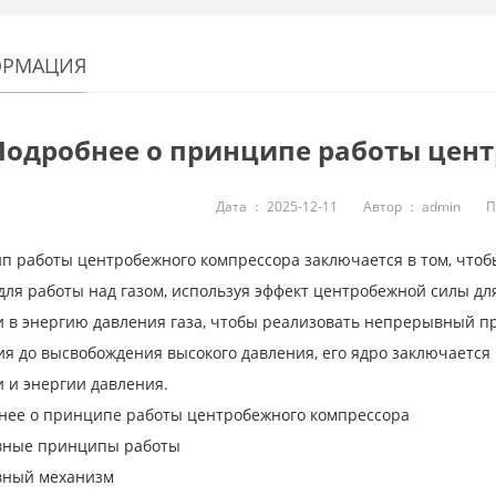
РМАЦИЯ
Подробнее о принципе работы цен
Дата ：
2025-12-11
Автор ：
admin
П
п работы центробежного компрессора заключается в том, что
 для работы над газом, используя эффект центробежной силы д
 в энергию давления газа, чтобы реализовать непрерывный пр
ия до высвобождения высокого давления, его ядро заключаетс
 и энергии давления.
нее о принципе работы центробежного компрессора
овные принципы работы
вный механизм