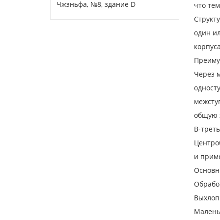
Чжэньфа, №8, здание D
что тем
Структу
один ил
корпуса
Преиму
Через 
односту
межсту
общую 
В-трет
Центро
и прим
Основн
Обработ
Выхлоп 
Малень