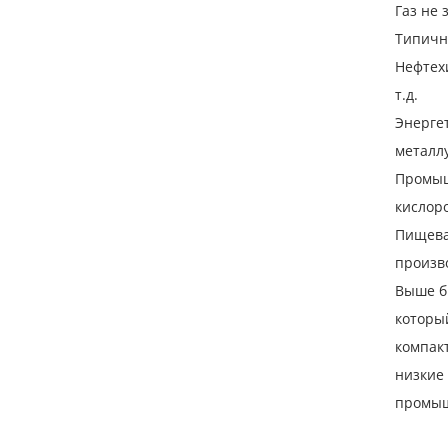
Газ не
Типичн
Нефтехи
т.д.
Энергет
металлу
Промыш
кислоро
Пищева
произв
Выше б
который
компак
низкие
промышл