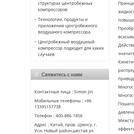
структурах центробежных
Принци
компрессоров
жидкост
Технологии, продукты и
повыша
приложения центробежного
Преобра
воздушного компрессора.
всасыва
Центробежный воздушный
Действи
компрессор подходит для каких
значите
случаев
Кинетич
распред
Свяжитесь с нами
привод
Многос
Контактные лица : Simon Jin
Многос
Мобильные телефоны : +86
Пошагов
13395157738
давлен
Телефон : 400-886-1856
Межступ
Адрес : Китай, пров. Цзянсу, г.
эффекти
Уси, Новый район,шестая ул.