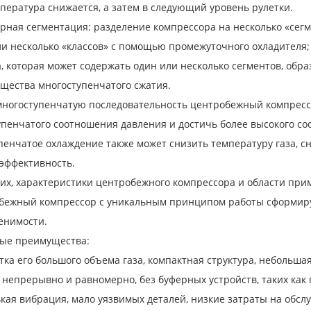
пература снижается, а затем в следующий уровень рулетки.
рная сегментация: разделение компрессора на несколько «сегм
и несколько «классов» с помощью промежуточного охладителя; 
, которая может содержать один или несколько сегментов, об
щества многоступенчатого сжатия.
многоступенчатую последовательность центробежный компресс
пенчатого соотношения давления и достичь более высокого со
пенчатое охлаждение также может снизить температуру газа, с
эффективность.
ьих, характеристики центробежного компрессора и области пр
бежный компрессор с уникальным принципом работы сформиру
енимости.
ые преимущества:
ка его большого объема газа, компактная структура, небольшая
непрерывно и равномерно, без буферных устройств, таких как
кая вибрация, мало уязвимых деталей, низкие затраты на обсл